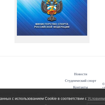
Новости
Студенческий спорт
©
Контакты
“
 стадион "Локомотив" (южная
Политика
конфиденциальности
анных с использованием Cookie в соответствии c
Условиям