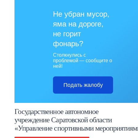
Не убран мусор,
яма на дороге,
не горит
фонарь?
Столкнулись с
проблемой — сообщите о
ней!
Подать жалобу
Государственное автономное
учреждение Саратовской области
«Управление спортивными мероприятиям