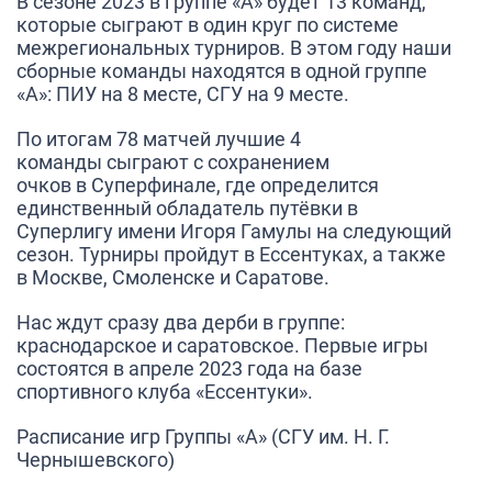
В сезоне 2023 в группе «А» будет 13 команд,
которые сыграют в один круг по системе
межрегиональных турниров. В этом году наши
сборные команды находятся в одной группе
«А»: ПИУ на 8 месте, СГУ на 9 месте.
По итогам 78 матчей
лучшие
4
команды
сыграют с сохранением
очков
в Суперфинале
, где определится
единственный обладатель путёвки в
Суперлигу имени Игоря Гамулы на следующий
сезон. Турниры пройдут
в Ессентуках, а также
в Москве, Смоленске и Саратове.
Нас ждут сразу два дерби в группе:
краснодарское и саратовское. Первые игры
состоятся в апреле 2023 года на базе
спортивного клуба «Ессентуки».
Расписание игр Группы «А»
(СГУ им. Н. Г.
Чернышевского)