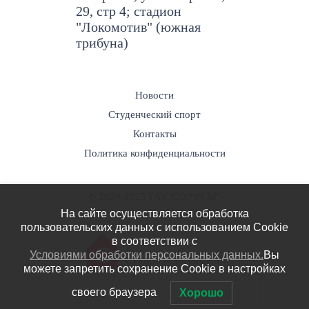
29, стр 4; стадион
"Локомотив" (южная
трибуна)
Новости
Студенческий спорт
Контакты
Политика конфиденциальности
© 2020-2025 ГАУ СО “УСМ”
На сайте осуществляется обработка
пользовательских данных с использованием Cookie
в соответствии c
Разработка сайта -
Условиями обработки персональных данных.
Вы
СТУДИЯ «Строим Сайт!»
можете запретить сохранение Cookie в настройках
своего браузера
Хорошо