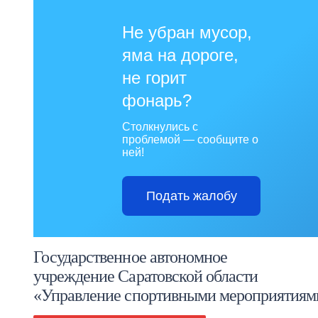
Не убран мусор,
яма на дороге,
не горит
фонарь?
Столкнулись с
проблемой — сообщите о
ней!
Подать жалобу
Государственное автономное
учреждение Саратовской области
«Управление спортивными мероприятиям