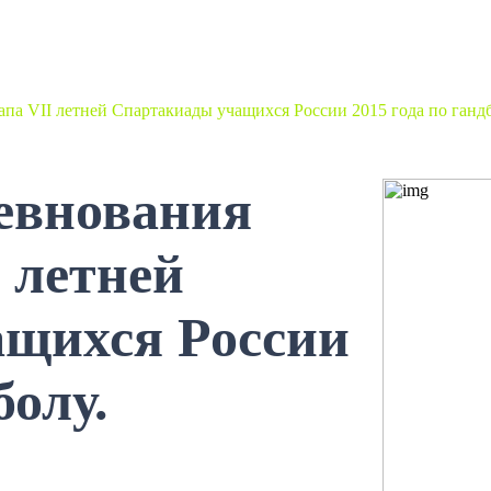
апа VII летней Спартакиады учащихся России 2015 года по гандб
евнования
I летней
щихся России
болу.