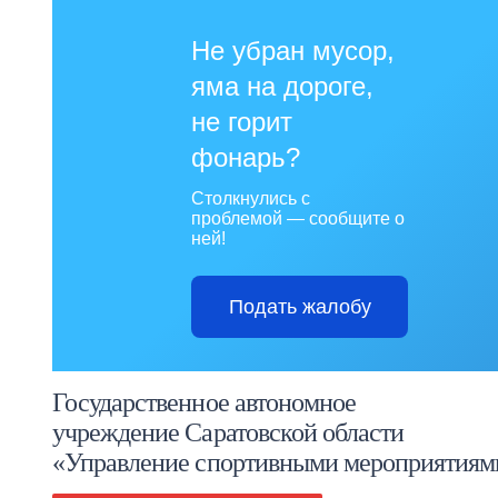
Не убран мусор,
яма на дороге,
не горит
фонарь?
Столкнулись с
проблемой — сообщите о
ней!
Подать жалобу
Государственное автономное
учреждение Саратовской области
«Управление спортивными мероприятиям