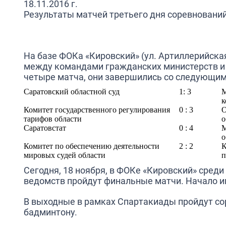
18.11.2016 г.
Результаты матчей третьего дня соревнований
На базе ФОКа «Кировский» (ул. Артиллерийска
между командами гражданских министерств и 
четыре матча, они завершились со следующим
Саратовский областной суд
1: 3
М
к
Комитет государственного регулирования
0 : 3
О
тарифов области
о
Саратовстат
0 : 4
М
о
Комитет по обеспечению деятельности
2 : 2
К
мировых судей области
п
Сегодня, 18 ноября, в ФОКе «Кировский» сред
ведомств пройдут финальные матчи. Начало иг
В выходные в рамках Спартакиады пройдут со
бадминтону.