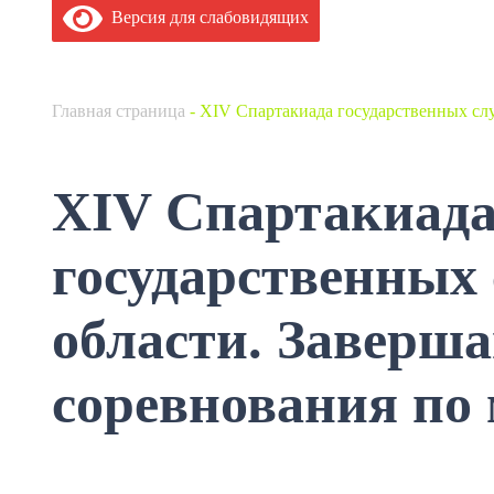
Версия для слабовидящих
Главная страница
-
XIV Спартакиада государственных сл
XIV Спартакиад
государственных
области. Заверш
соревнования по 