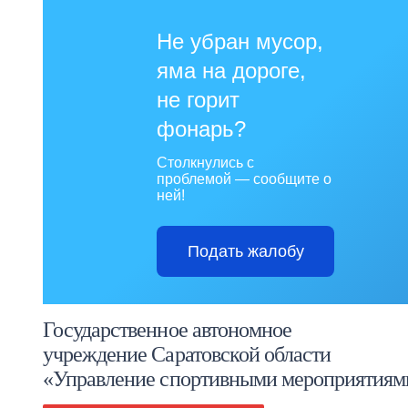
Не убран мусор,
яма на дороге,
не горит
фонарь?
Столкнулись с
проблемой — сообщите о
ней!
Подать жалобу
Государственное автономное
учреждение Саратовской области
«Управление спортивными мероприятиям