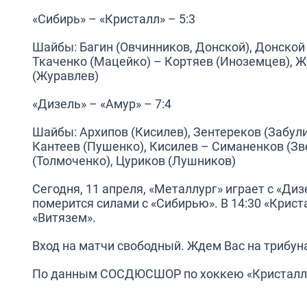
«Сибирь» – «Кристалл» – 5:3
Шайбы: Багин (Овчинников, Донской), Донской 
Ткаченко (Мацейко) – Кортяев (Иноземцев), Ж
(Журавлев)
«Дизель» – «Амур» – 7:4
Шайбы: Архипов (Кисилев), Зентереков (Забулик
Кантеев (Пушенко), Кисилев – Симаненков (Зве
(Толмоченко), Цуриков (Лушников)
Сегодня, 11 апреля, «Металлург» играет с «Диз
померится силами с «Сибирью». В 14:30 «Крис
«Витязем».
Вход на матчи свободный. Ждем Вас на трибун
По данным СОСДЮСШОР по хоккею «Кристалл