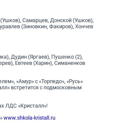
(Ушков), Самарцев, Донской (Ушков),
уравлев (Зиновкин, Факиров), Хончев
а), Дудин (Яргаев), Пушенко (2),
рев), Евтеев (Харин), Симаненков
елем», «Амур» с «Торпедо», «Русь»
талл» встретится с подмосковным
ах ЛДС «Кристалл»!
»
www.shkola-kristall.ru