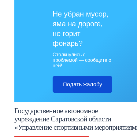
Не убран мусор,
яма на дороге,
не горит
фонарь?
Столкнулись с
проблемой — сообщите о
ней!
Подать жалобу
Государственное автономное
учреждение Саратовской области
«Управление спортивными мероприятиям