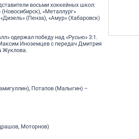
дставители восьми хоккейных школ:
» (Новосибирск), «Металлург»
 «Дизель» (Пенза), «Амур» (Хабаровск)
алл» одержал победу над «Русью» 3:1.
Максим Иноземцев с передач Дмитрия
а Жуклова.
Самигуллин), Потапов (Малыгин) –
ндрашов, Моторнов)