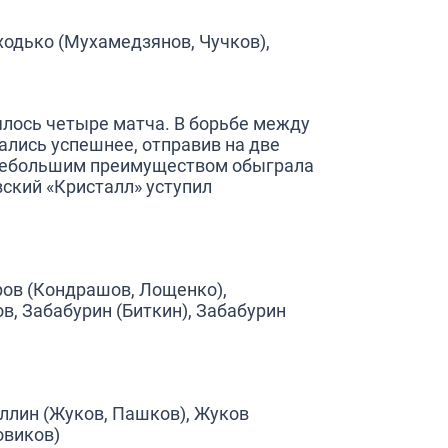
ходько (Мухамедзянов, Чучков),
оялось четыре матча. В борьбе между
ались успешнее, отправив на две
 небольшим преимуществом обыграла
вский «Кристалл» уступил
ров (Кондрашов, Лощенко),
в, Забабурин (Биткин), Забабурин
ллин (Жуков, Пашков), Жуков
овиков)