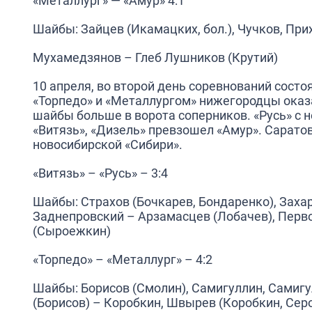
«Металлург» — «Амур» 4:1
Шайбы: Зайцев (Икамацких, бол.), Чучков, При
Мухамедзянов – Глеб Лушников (Крутий)
10 апреля, во второй день соревнований сост
«Торпедо» и «Металлургом» нижегородцы оказ
шайбы больше в ворота соперников. «Русь» с
«Витязь», «Дизель» превзошел «Амур». Сарато
новосибирской «Сибири».
«Витязь» – «Русь» – 3:4
Шайбы: Страхов (Бочкарев, Бондаренко), Заха
Заднепровский – Арзамасцев (Лобачев), Перво
(Сыроежкин)
«Торпедо» – «Металлург» – 4:2
Шайбы: Борисов (Смолин), Самигуллин, Самигу
(Борисов) – Коробкин, Швырев (Коробкин, Сер