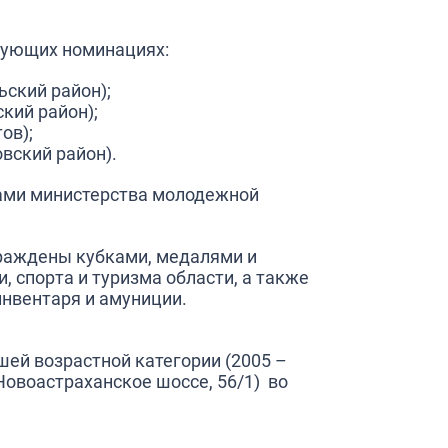
дующих номинациях:
ский район);
кий район);
ов);
вский район).
ами министерства молодежной
раждены кубками, медалями и
 спорта и туризма области, а также
инвентаря и амуниции.
ей возрастной категории (2005 –
 Новоастраханское шоссе, 56/1) во