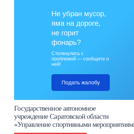
Не убран мусор,
яма на дороге,
не горит
фонарь?
Столкнулись с
проблемой — сообщите о
ней!
Подать жалобу
Государственное автономное
учреждение Саратовской области
«Управление спортивными мероприятиям