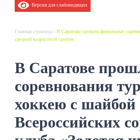
Версия для слабовидящих
Главная страница
-
В Саратове прошли финальные соревно
средней возрастной группе.
В Саратове про
соревнования ту
хоккею с шайбой
Всероссийских с