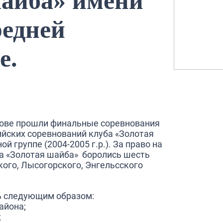
шайба» имени
редней
е.
тове прошли финальные соревнования
ийских соревнований клуба «Золотая
й группе (2004-2005 г.р.). За право на
ба «Золотая шайба» боролись шесть
кого, Лысогорского, Энгельсского
ь следующим образом:
айона;
;