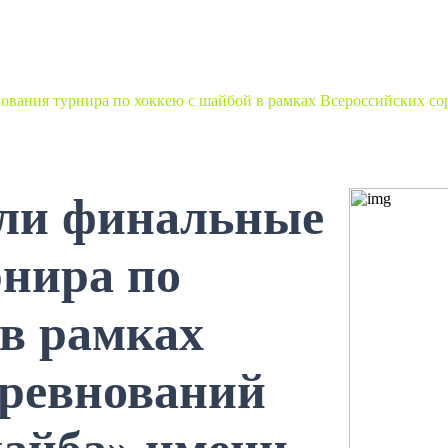
вания турнира по хоккею с шайбой в рамках Всероссийских со
шли финальные
рнира по
 в рамках
оревнований