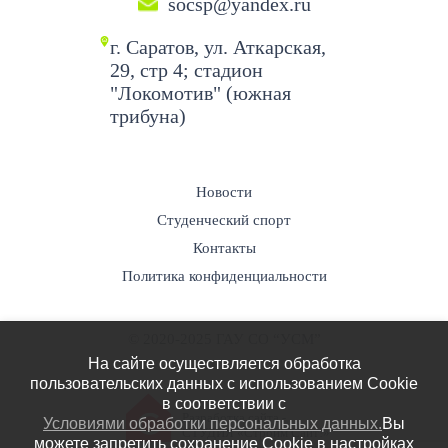
socsp@yandex.ru
г. Саратов, ул. Аткарская,
29, стр 4; стадион
"Локомотив" (южная
трибуна)
Новости
Студенческий спорт
Контакты
Политика конфиденциальности
© 2020-2025 ГАУ СО “УСМ”
На сайте осуществляется обработка
пользовательских данных с использованием Cookie
в соответствии c
Разработка сайта -
Условиями обработки персональных данных.
Вы
СТУДИЯ «Строим Сайт!»
можете запретить сохранение Cookie в настройках