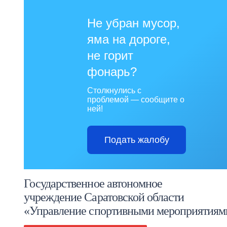
Не убран мусор,
яма на дороге,
не горит
фонарь?
Столкнулись с
проблемой — сообщите о
ней!
Подать жалобу
Государственное автономное
учреждение Саратовской области
«Управление спортивными мероприятиям