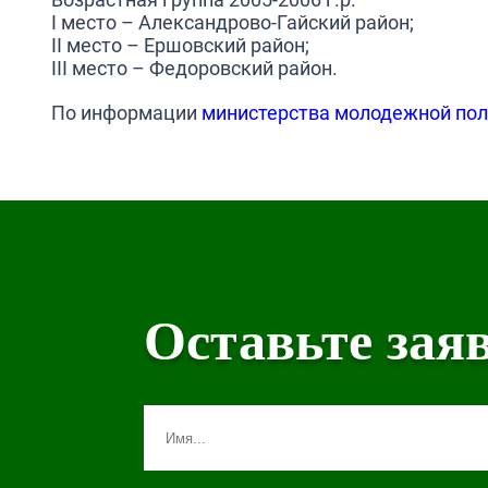
I место – Александрово-Гайский район;
II место – Ершовский район;
III место – Федоровский район.
По информации
министерства молодежной пол
Оставьте зая