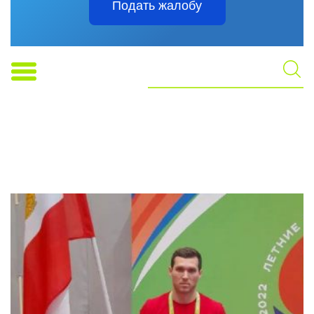
Подать жалобу
Главная страница
-
Саратовские спортсмены завоевали 28
медалей на Летних Играх Паралимпийцев