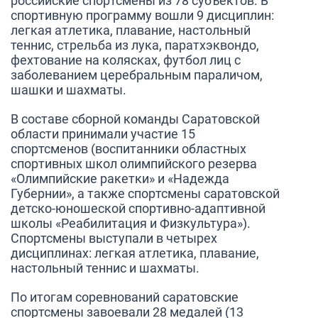
российские спортсмены из 78 субъектов. В
спортивную программу вошли 9 дисциплин:
легкая атлетика, плавание, настольный
теннис, стрельба из лука, паратхэквондо,
фехтование на колясках, футбол лиц с
заболеванием церебральным параличом,
шашки и шахматы.
В составе сборной команды Саратовской
области принимали участие
15
спортсменов
(воспитанники областных
спортивных школ олимпийского резерва
«Олимпийские ракетки» и «Надежда
Губернии», а также спортсмены саратовской
детско-юношеской спортивно-адаптивной
школы «Реабилитация и Физкультура»).
Спортсмены выступали в четырех
дисциплинах:
легкая атлетика, плавание,
настольный теннис и шахматы.
По итогам соревнований саратовские
спортсмены завоевали
28 медалей
(
13