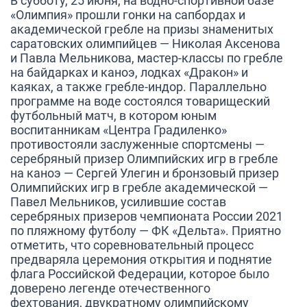
В субботу, 25 июня, на водно-спортивной базе
«Олимпия» прошли гонки на сапбордах и
академической гребле на призы знаменитых
саратовских олимпийцев — Николая Аксенова
и Павла Мельникова, мастер-классы по гребле
на байдарках и каноэ, лодках «Дракон» и
каяках, а также гребле-индор. Параллельно
программе на воде состоялся товарищеский
футбольный матч, в котором юным
воспитанникам «Центра Градиленко»
противостояли заслуженные спортсмены —
серебряный призер Олимпийских игр в гребле
на каноэ — Сергей Улегин и бронзовый призер
Олимпийских игр в гребле академической —
Павел Мельников, усилившие состав
серебряных призеров чемпионата России 2021
по пляжному футболу — ФК «Дельта». Приятно
отметить, что соревновательный процесс
предваряла церемония открытия и поднятие
флага Российской Федерации, которое было
доверено легенде отечественного
фехтования, двукратному олимпийскому