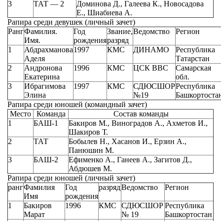
3
ТАТ — 2
Доминова Д., Галеева К., Новосадова
Е., Шиабиева А.
Рапира среди девушек (личный зачет)
Ранг
Фамилия.
Год
Звание,
Ведомство
Регион
Имя.
рождения
разряд
1
Абдрахманова
1997
КМС
ДИНАМО
Республика
Аделя
Татарстан
2
Андронова
1996
КМС
ЦСК ВВС
Самарская
Екатерина
обл.
3
Ибрагимова
1997
КМС
СДЮСШОР
Республика
Элина
№19
Башкортоста
Рапира среди юношей (командный зачет)
Место
Команда
Состав команды
1
БАШ-1
Бакиров М., Виноградов А., Ахметов И.,
Шакиров Т.
2
ТАТ
Бобылев Н., Хасанов И., Ерзин А.,
Панюшин М.
3
БАШ-2
Ефименко А., Ганеев А., Загитов Д.,
Абдюшев М.
Рапира среди юношей (личный зачет)
ранг
Фамилия
Год
разряд
Ведомство
Регион
Имя
рождения
1
Бакиров
1996
КМС
СДЮСШОР
Республика
Марат
№ 19
Башкортостан