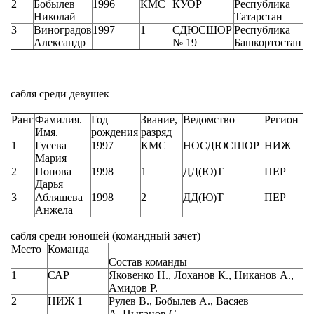
2
Бобылев
1996
КМС
КУОР
Республика
Николай
Татарстан
3
Виноградов
1997
1
СДЮСШОР
Республика
Александр
№ 19
Башкортостан
сабля среди девушек
Ранг
Фамилия.
Год
Звание,
Ведомство
Регион
Имя.
рождения
разряд
1
Гусева
1997
КМС
НОСДЮСШОР
НИЖ
Мария
2
Попова
1998
1
ДД(Ю)Т
ПЕР
Дарья
3
Абляшева
1998
2
ДД(Ю)Т
ПЕР
Анжела
сабля среди юношей (командный зачет)
Место
Команда
Состав команды
1
САР
Яковенко Н., Лоханов К., Никанов А.,
Амидов Р.
2
НИЖ 1
Рулев В., Бобылев А., Васяев
А.,Цыганов С.,