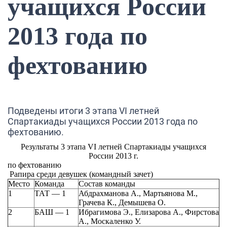
учащихся России
2013 года по
фехтованию
Подведены итоги 3 этапа VI летней
Спартакиады учащихся России 2013 года по
фехтованию.
Результаты 3 этапа
VI
летней Спартакиады учащихся
России 2013 г.
по фехтованию
Рапира среди девушек (командный зачет)
Место
Команда
Состав команды
1
ТАТ — 1
Абдрахманова А., Мартьянова М.,
Грачева К., Демышева О.
2
БАШ — 1
Ибрагимова Э., Елизарова А., Фирстова
А., Москаленко У.