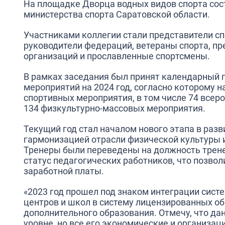
На площадке Дворца водных видов спорта сос
министерства спорта Саратовской области.
Участниками коллегии стали представители сп
руководители федераций, ветераны спорта, п
организаций и прославленные спортсмены.
В рамках заседания был принят календарный 
мероприятий на 2024 год, согласно которому н
спортивных мероприятия, в том числе 74 всеро
134 физкультурно-массовых мероприятия.
Текущий год стал началом нового этапа в разв
гармонизацией отрасли физической культуры и
Тренеры были переведены на должность трене
статус педагогических работников, что позво
заработной платы.
«2023 год прошел под знаком интеграции сист
центров и школ в систему лицензированных о
дополнительного образования. Отмечу, что д
уровне, но все его экономические и организ