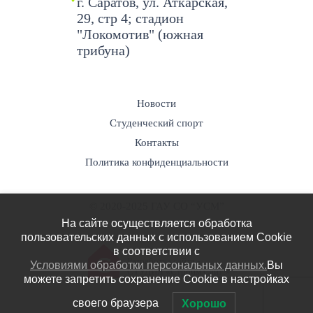
г. Саратов, ул. Аткарская,
29, стр 4; стадион
"Локомотив" (южная
трибуна)
Новости
Студенческий спорт
Контакты
Политика конфиденциальности
© 2020-2025 ГАУ СО “УСМ”
На сайте осуществляется обработка
пользовательских данных с использованием Cookie
в соответствии c
Разработка сайта -
Условиями обработки персональных данных.
Вы
СТУДИЯ «Строим Сайт!»
можете запретить сохранение Cookie в настройках
своего браузера
Хорошо