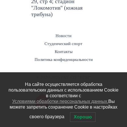
29, стр 4; стадион
"Локомотив" (южная
трибуна)
Новости
Студенческий спорт
Контакты
Политика конфиденциальности
© 2020-2025 ГАУ СО “УСМ”
На сайте осуществляется обработка
пользовательских данных с использованием Cookie
в соответствии c
Разработка сайта -
Условиями обработки персональных данных.
Вы
СТУДИЯ «Строим Сайт!»
можете запретить сохранение Cookie в настройках
своего браузера
Хорошо