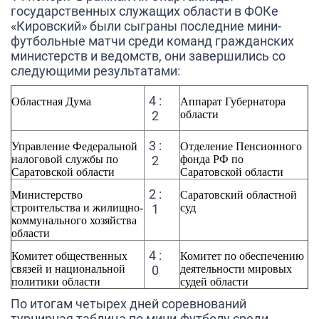
государственных служащих области в ФОКе
«Кировский» были сыграны последние мини-
футбольные матчи среди команд гражданских
министерств и ведомств, они завершились со
следующими результатами:
4 :
Областная Дума
Аппарат Губернатора
2
области
3 :
Управление Федеральной
Отделение Пенсионного
налоговой службы по
2
фонда РФ по
Саратовской области
Саратовской области
2 :
Министерство
Саратовский областной
строительства и жилищно-
1
суд
коммунального хозяйства
области
4 :
Комитет общественных
Комитет по обеспечению
связей и национальной
0
деятельности мировых
политики области
судей области
По итогам четырех дней соревнований
турнирная таблица по мини-футболу среди