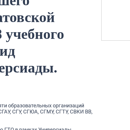
шего
атовской
8 учебного
вид
ерсиады.
яти образовательных организаций
ГАУ, СГУ, СГЮА, СГМУ, СГТУ, СВКИ ВВ,
ью ГТО в рамках Универсиады