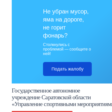
Не убран мусор,
яма на дороге,
не горит
фонарь?
Столкнулись с
проблемой — сообщите о
ней!
Подать жалобу
Государственное автономное
учреждение Саратовской области
«Управление спортивными мероприятиям