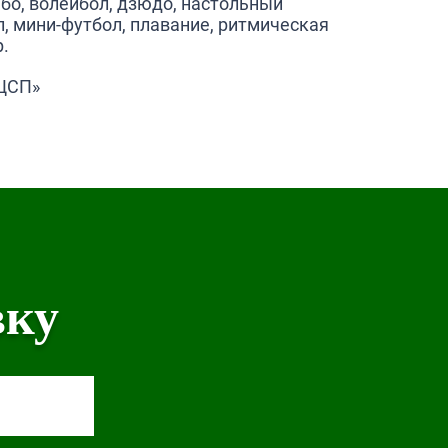
мбо, волейбол, дзюдо, настольный
л, мини-футбол, плавание, ритмическая
р.
СОЦСП»
вку