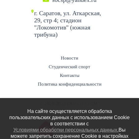
г. Саратов, ул. Аткарская,
29, стр 4; стадион
"Локомотив" (южная
трибуна)
Новости
Студенческий спорт
Контакты
Политика конфиденциальности
© 2020-2025 ГАУ СО “УСМ”
На сайте осуществляется обработка
пользовательских данных с использованием Cookie
в соответствии c
Разработка сайта -
Условиями обработки персональных данных.
Вы
СТУДИЯ «Строим Сайт!»
можете запретить сохранение Cookie в настройках